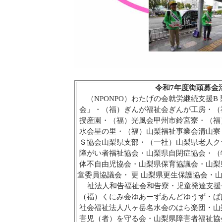
令和7年度街頭募金
（NPONPO）わたげの会就労継続支援
会」・（福）ぎんが福祉会ぎんが工房・（
授産園・（福）光風会甲州市鈴宮寮・（福
水会星の里・（福）山梨福祉事業会清山寮
Ｓ協会山梨県支部・（一社）山梨県老人ク
障がい者福祉協会・山梨県自閉症協会・（
体不自由児協会・山梨県保育協議会・山梨
童委員協議会・ 更 山梨県更生保護協会・
祉法人和告福祉会和告寮・児童発達支援セ
（福）くにみ会ゆあーずあんどゆうず・ぱ
社会福祉法人八ヶ岳名水会のはら楽団・山
害児（者）を守る会・山梨県障害者福祉協